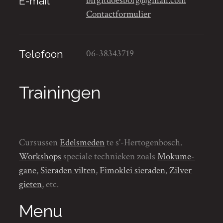
birgitdoesborg@gmail.com
E-mail
Contactformulier
06-38343719
Telefoon
Trainingen
Cursussen
Edelsmeden
te s'-Hertogenbosch.
Workshops
speciale technieken zoals
Mokume-
gane
,
Sieraden vilten
,
Fimoklei sieraden
,
Zilver
gieten
, etc.
Menu