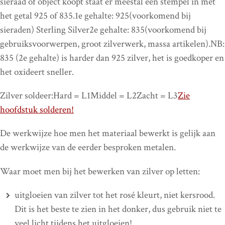
sieraad of object koopt staat er meestal een stempel in met
het getal 925 of 835.1e gehalte: 925(voorkomend bij
sieraden) Sterling Silver2e gehalte: 835(voorkomend bij
gebruiksvoorwerpen, groot zilverwerk, massa artikelen).NB:
835 (2e gehalte) is harder dan 925 zilver, het is goedkoper en
het oxideert sneller.
Zilver soldeer:Hard = L1Middel = L2Zacht = L3
Zie
hoofdstuk solderen!
De werkwijze hoe men het materiaal bewerkt is gelijk aan
de werkwijze van de eerder besproken metalen.
Waar moet men bij het bewerken van zilver op letten:
uitgloeien van zilver tot het rosé kleurt, niet kersrood.
Dit is het beste te zien in het donker, dus gebruik niet te
veel licht tijdens het uitgloeien!