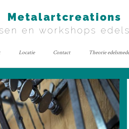
Metalartcreations
sen en workshops ede
t
Locatie
Contact
Theorie edelsmed