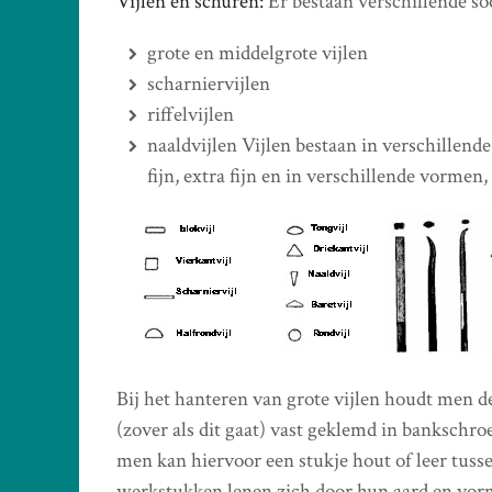
Vijlen en schuren:
Er bestaan verschillende soo
grote en middelgrote vijlen
scharniervijlen
riffelvijlen
naaldvijlen Vijlen bestaan in verschillende g
fijn, extra fijn en in verschillende vormen, b
Bij het hanteren van grote vijlen houdt men d
(zover als dit gaat) vast geklemd in bankschro
men kan hiervoor een stukje hout of leer tus
werkstukken lenen zich door hun aard en vor