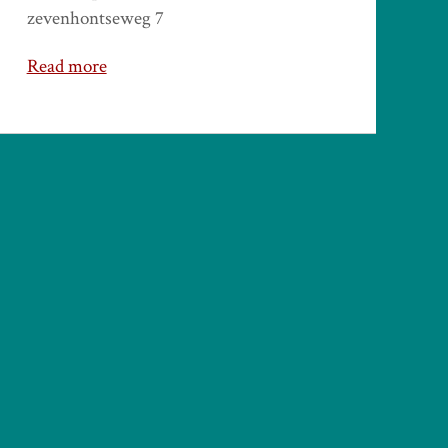
zevenhontseweg 7
Read more