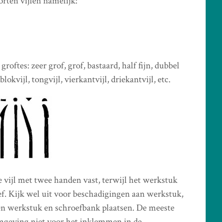
rten vijlen namelijk:
roftes: zeer grof, grof, bastaard, half fijn, dubbel
lokvijl, tongvijl, vierkantvijl, driekantvijl, etc.
e vijl met twee handen vast, terwijl het werkstuk
ef. Kijk wel uit voor beschadigingen aan werkstuk,
sen werkstuk en schroefbank plaatsen. De meeste
mgeving niet voor het inklemmen in de