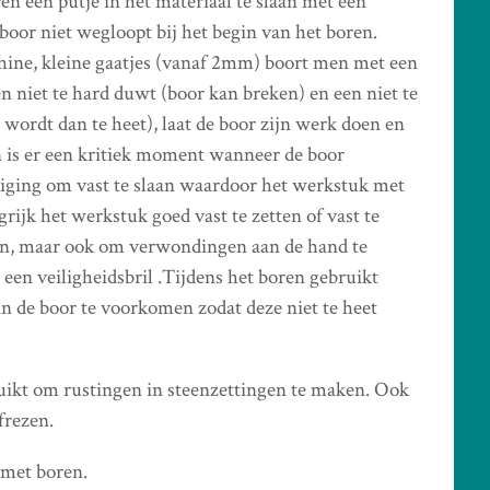
en een putje in het materiaal te slaan met een
boor niet wegloopt bij het begin van het boren.
ne, kleine gaatjes (vanaf 2mm) boort men met een
 niet te hard duwt (boor kan breken) en een niet te
 wordt dan te heet), laat de boor zijn werk doen en
en is er een kritiek moment wanneer de boor
iging om vast te slaan waardoor het werkstuk met
rijk het werkstuk goed vast te zetten of vast te
ren, maar ook om verwondingen aan de hand te
en veiligheidsbril .Tijdens het boren gebruikt
n de boor te voorkomen zodat deze niet te heet
uikt om rustingen in steenzettingen te maken. Ook
frezen.
 met boren.