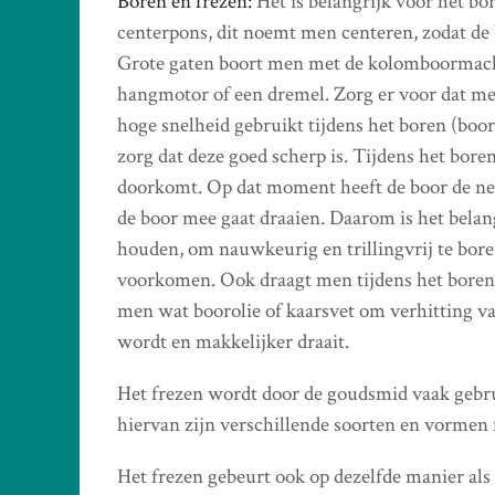
Boren en frezen:
Het is belangrijk voor het bor
centerpons, dit noemt men centeren, zodat de 
Grote gaten boort men met de kolomboormachi
hangmotor of een dremel. Zorg er voor dat men
hoge snelheid gebruikt tijdens het boren (boor
zorg dat deze goed scherp is. Tijdens het bor
doorkomt. Op dat moment heeft de boor de ne
de boor mee gaat draaien. Daarom is het belang
houden, om nauwkeurig en trillingvrij te bo
voorkomen. Ook draagt men tijdens het boren e
men wat boorolie of kaarsvet om verhitting va
wordt en makkelijker draait.
Het frezen wordt door de goudsmid vaak gebr
hiervan zijn verschillende soorten en vormen 
Het frezen gebeurt ook op dezelfde manier als