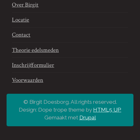
Over Birgit
Locatie
Contact
Theorie edelsmeden
Inschrijfformulier
Voorwaarden
© Birgit Doesborg. All rights reserved.
Design: Dope trope theme by
HTML5 UP
Gemaakt met
Drupal