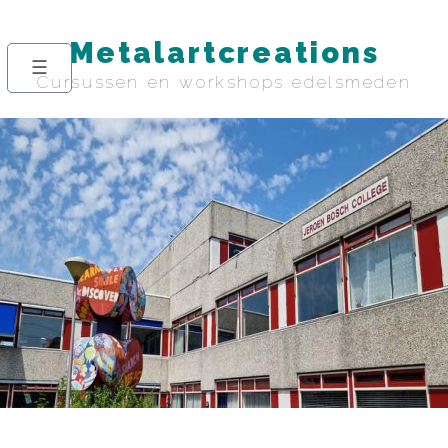
Overslaan
en
Metalartcreations
☰
naar
Cursussen en workshops edelsmeden
de
Main
inhoud
navigation
gaan