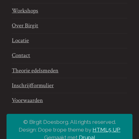
Workshops
Over Birgit
Locatie
Contact
Theorie edelsmeden
Inschrijfformulier
Voorwaarden
© Birgit Doesborg. All rights reserved.
Design: Dope trope theme by
HTML5 UP
Gemaakt met
Drupal