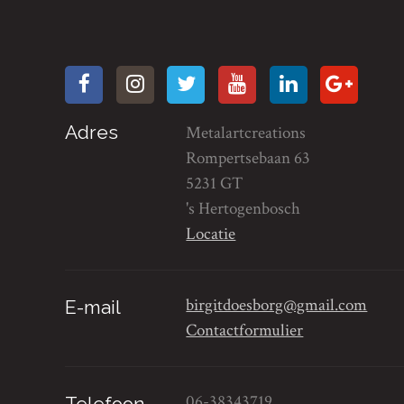
Adres
Metalartcreations
Rompertsebaan 63
5231 GT
's Hertogenbosch
Locatie
birgitdoesborg@gmail.com
E-mail
Contactformulier
06-38343719
Telefoon