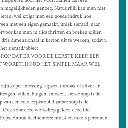
 inspireren door het vuur. Samen aan een
zijn mogelijkheden genoeg. Natuurlijk kan men niet
 leren, wel krijgt men een goede indruk hoe
een met een eigen gemaakt, uniek sieraad, naar
ervoor kan men in tijdschriften en boeken kijken
drie dimensionaal in karton uit te werken, zodat u
het sieraad/object.
LET EROP DAT ER VOOR DE EERSTE KEER EEN
T WORDT, HOUD HET SIMPEL MAAR WEL
 zijn koper, messing, alpaca, tombak of zilver en
tzagen, vijlen, buigen, smeden. Derde stap is de
 van een soldeerpistool. Laatste stap is de
ct. Ook voor deze workshop gelden dezelfde
shops. Aantal deelnemers: min.4 en max 8 personen