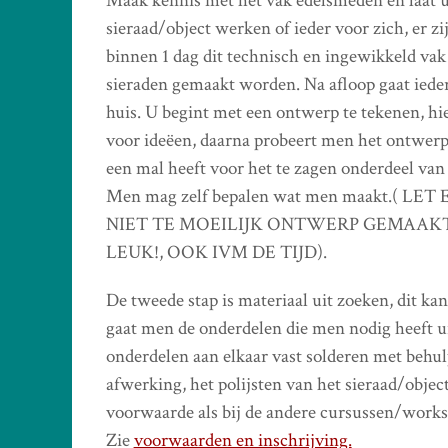
Maak kennis met het vak edelsmeden en laat u
sieraad/object werken of ieder voor zich, er 
binnen 1 dag dit technisch en ingewikkeld vak
sieraden gemaakt worden. Na afloop gaat ieder
huis. U begint met een ontwerp te tekenen, hi
voor ideëen, daarna probeert men het ontwerp 
een mal heeft voor het te zagen onderdeel van 
Men mag zelf bepalen wat men maakt.( 
NIET TE MOEILIJK ONTWERP GEMAAK
LEUK!, OOK IVM DE TIJD).
De tweede stap is materiaal uit zoeken, dit kan
gaat men de onderdelen die men nodig heeft ui
onderdelen aan elkaar vast solderen met behulp
afwerking, het polijsten van het sieraad/obje
voorwaarde als bij de andere cursussen/work
Zie
voorwaarden en inschrijving.