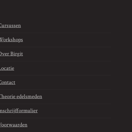
Cursussen
Workshops
Over Birgit
Locatie
Contact
Theorie edelsmeden
Inschrijfformulier
Voorwaarden