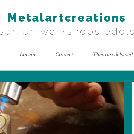
Metalartcreations
sen en workshops ede
t
Locatie
Contact
Theorie edelsmed