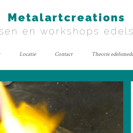
Metalartcreations
sen en workshops ede
t
Locatie
Contact
Theorie edelsmed