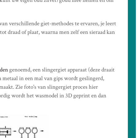
U kunt uw eigen oud zilver/goud mee nemen en om
an verschillende giet-methodes te ervaren, je leert
tot draad of plaat, waarna men zelf een sieraad kan
oden
genoemd, een slingergiet apparaat (deze draait
n metaal in een mal van gips wordt geslingerd,
aakt. Zie foto's van slingergiet proces hier
rdig wordt het wasmodel in 3D geprint en dan