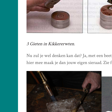
3 Gieten in Kikkererwten
.
Nu zul je wel denken kan dat? Ja, met een bee
hier mee maak je dan jouw eigen sieraad. Zie f