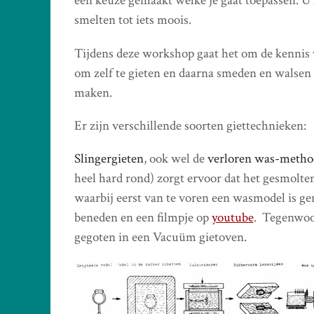
een keuze gemaakt welke je gaat toepassen. 
smelten tot iets moois.
Tijdens deze workshop gaat het om de kennis v
om zelf te gieten en daarna smeden en walsen 
maken.
Er zijn verschillende soorten giettechnieken:
Slingergieten
, ook wel de
verloren was-meth
heel hard rond) zorgt ervoor dat het gesmolte
waarbij eerst van te voren een wasmodel is gem
beneden en een filmpje op
youtube
. Tegenwoo
gegoten in een Vacuüm gietoven.