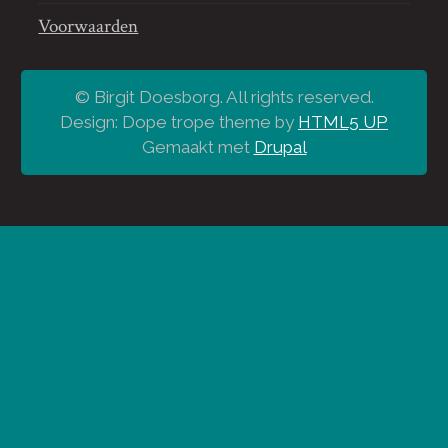
Voorwaarden
© Birgit Doesborg. All rights reserved.
Design: Dope trope theme by
HTML5 UP
Gemaakt met
Drupal