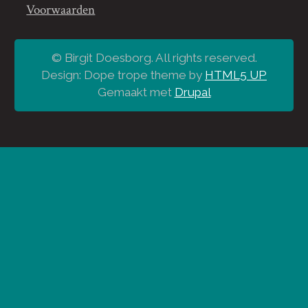
Voorwaarden
© Birgit Doesborg. All rights reserved.
Design: Dope trope theme by
HTML5 UP
Gemaakt met
Drupal