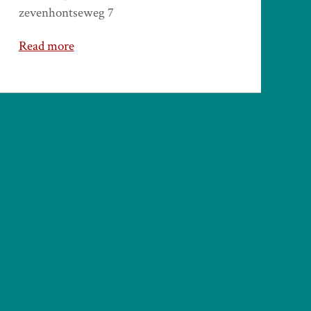
zevenhontseweg 7
Read more