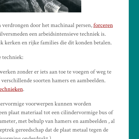
en verdrongen door het machinaal persen,
forceren
ilversmeden een arbeidsintensieve techniek is.
 kerken en rijke families die dit konden betalen.
 techniek:
erken zonder er iets aan toe te voegen of weg te
 verschillende soorten hamers en aambeelden.
technieken
.
kervormige voorwerpen kunnen worden
en plaat materiaal tot een cilindervormige bus of
ameter, met behulp van hamers en aambeelden , al
eptrek gereedschap dat de plaat metaal tegen de
oivorming onderdrukt.)