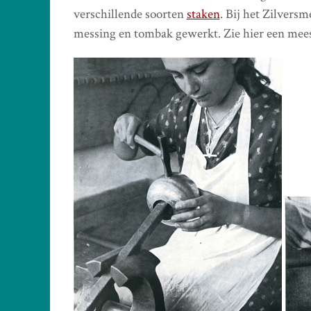
verschillende soorten
staken
. Bij het Zilversm
messing en tombak gewerkt. Zie hier een mee