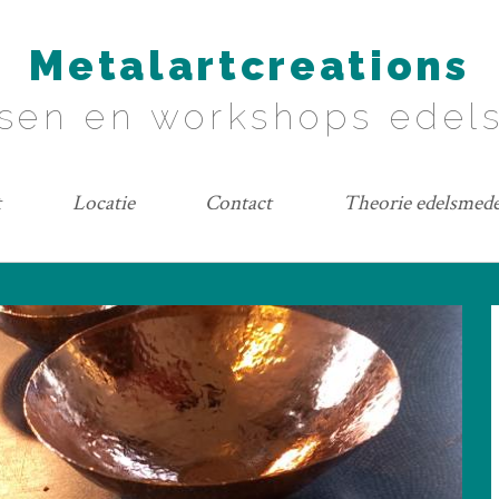
Metalartcreations
sen en workshops ede
t
Locatie
Contact
Theorie edelsmed