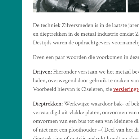
De techniek Zilversmeden is in de laatste jar
en dieptrekken in de metaal industrie omdat Z
Destijds waren de opdrachtgevers voornamelijk
Even een paar woorden die voorkomen in deze
Drijven:
Hieronder verstaan we het metaal bew
halen, overwegend door gebruik te maken van
Voorbeeld hiervan is Ciseleren, zie
versiering
Dieptrekken:
Werkwijze waardoor bak- of be
vervaardigd uit vlakke platen, omvormen van e
omvormen van een bus tot een van kleinere di
of niet met een plooihouder =( Deel van het di
dieptrek ring of matrijs gedrukt houdt en plo